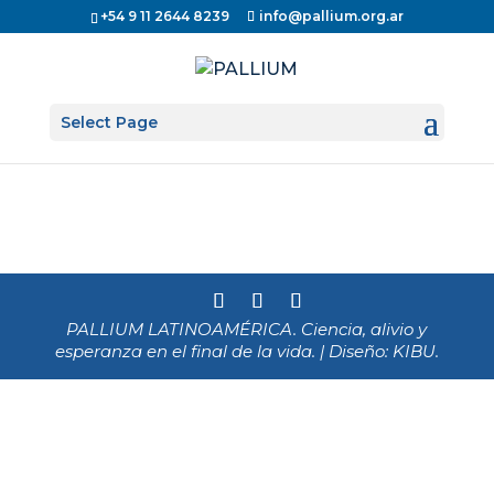
+54 9 11 2644 8239
info@pallium.org.ar
Select Page
PALLIUM LATINOAMÉRICA. Ciencia, alivio y
esperanza en el final de la vida. | Diseño: KIBU.