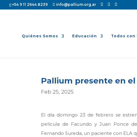
+54 9 11 2644 8239
info@pallium.org.ar
Quiénes Somos
Educación
Todos con 
Pallium presente en el
Feb 25, 2025
El día domingo 23 de febrero se estre
película de Facundo y Juan Ponce de 
Fernando Sureda, un paciente con ELA qu