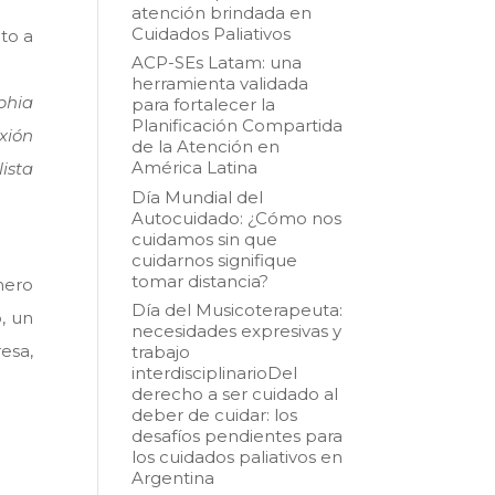
atención brindada en
Cuidados Paliativos
to a
ACP-SEs Latam: una
herramienta validada
lphia
para fortalecer la
Planificación Compartida
xión
de la Atención en
América Latina
ista
Día Mundial del
Autocuidado: ¿Cómo nos
cuidamos sin que
cuidarnos signifique
tomar distancia?
mero
Día del Musicoterapeuta:
, un
necesidades expresivas y
esa,
trabajo
interdisciplinarioDel
derecho a ser cuidado al
deber de cuidar: los
desafíos pendientes para
los cuidados paliativos en
Argentina