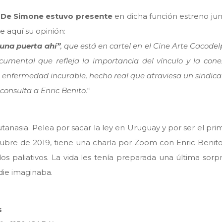
 De Simone estuvo presente
en dicha función estreno jun
 aquí su opinión:
una puerta ahí”
, que está en cartel en el Cine Arte Cacode
cumental que refleja la importancia del vínculo y la cone
 enfermedad incurable, hecho real que atraviesa un sindical
nsulta a Enric Benito.
“
tanasia. Pelea por sacar la ley en Uruguay y por ser el pri
tubre de 2019, tiene una charla por Zoom con Enric Benito
 paliativos. La vida les tenía preparada una última sorpr
die imaginaba.
s