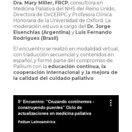
Dra. Mary Miller, FRCP
, consultora en
Medicina Paliativa del NHS del Reino Unido,
Directora de OxCERPC y Profesora Clínica
Honoraria de la Universidad de Oxford. La
moderación estuvo a cargo del
Dr. Jorge
Eisenchlas (Argentina)
y
Luis Fernando
Rodrigues (Brasil)
.
El encuentro se realizó en modalidad virtual,
con traducción secuencial y contenidos en
español, y formó parte del compromiso de
Pallium con la
educación continua, la
cooperación internacional y la mejora de
la calidad del cuidado paliativo
.