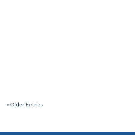
Por qué pensar los cuidados paliativos infantiles
desde un enfoque de salud pública es hoy una
necesidad urgente.
« Older Entries