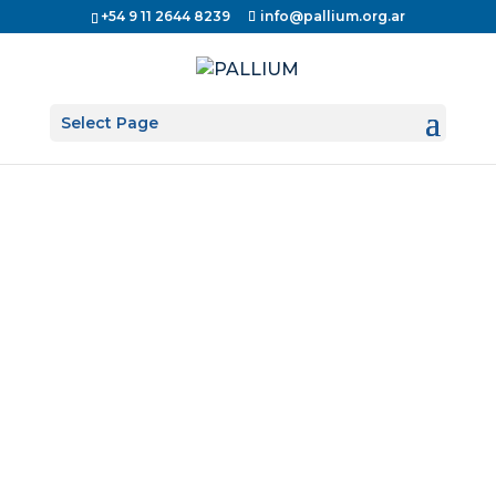
+54 9 11 2644 8239
info@pallium.org.ar
Select Page
Durante los últimos años, una idea comenzó a
ganar fuerza en distintos sistemas de salud: los
cuidados paliativos no solo mejoran la calidad
de vida, sino que también podrían reducir los
costos de la atención sanitaria. Aunque esta